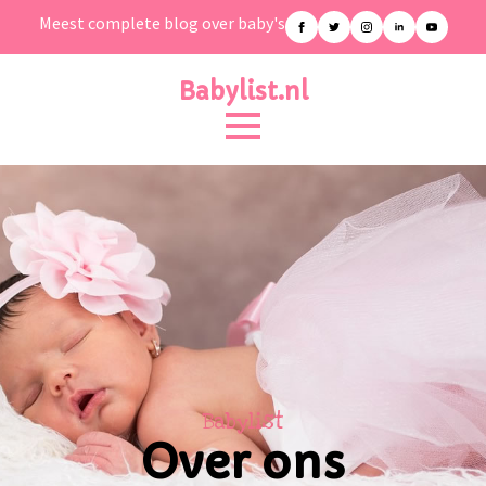
Meest complete blog over baby's
Babylist.nl
Babylist
Over ons