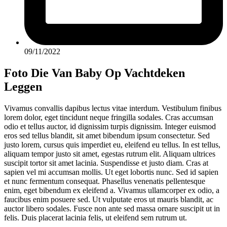
09/11/2022
Foto Die Van Baby Op Vachtdeken
Leggen
Vivamus convallis dapibus lectus vitae interdum. Vestibulum finibus
lorem dolor, eget tincidunt neque fringilla sodales. Cras accumsan
odio et tellus auctor, id dignissim turpis dignissim. Integer euismod
eros sed tellus blandit, sit amet bibendum ipsum consectetur. Sed
justo lorem, cursus quis imperdiet eu, eleifend eu tellus. In est tellus,
aliquam tempor justo sit amet, egestas rutrum elit. Aliquam ultrices
suscipit tortor sit amet lacinia. Suspendisse et justo diam. Cras at
sapien vel mi accumsan mollis. Ut eget lobortis nunc. Sed id sapien
et nunc fermentum consequat. Phasellus venenatis pellentesque
enim, eget bibendum ex eleifend a. Vivamus ullamcorper ex odio, a
faucibus enim posuere sed. Ut vulputate eros ut mauris blandit, ac
auctor libero sodales. Fusce non ante sed massa ornare suscipit ut in
felis. Duis placerat lacinia felis, ut eleifend sem rutrum ut.